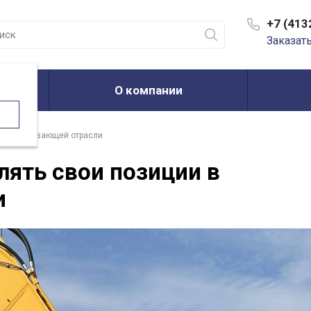
+7 (413
Заказат
О компании
горнодобывающей отрасли
лять свои позиции в
и