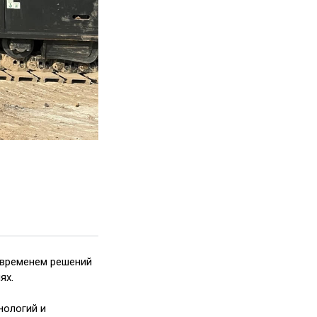
 временем решений
ях.
нологий и