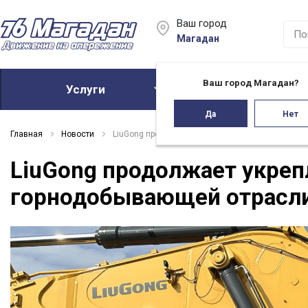
Ваш город
Магадан
Ваш город Магадан?
Услуги
Акции
Да
Нет
Главная
Новости
LiuGong продолжает укреплять свои позиции в 
LiuGong продолжает укреп
горнодобывающей отрасл