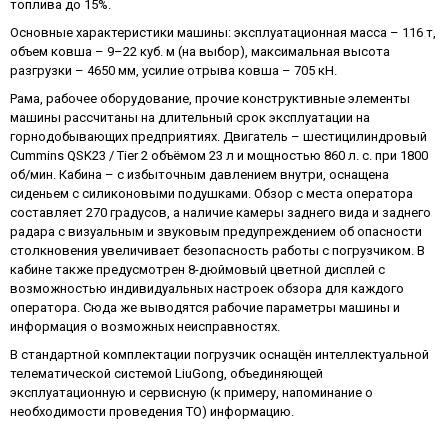
топлива до 15%.
Основные характеристики машины: эксплуатационная масса – 116 т,
объем ковша – 9–22 куб. м (на выбор), максимальная высота
разгрузки – 4650 мм, усилие отрыва ковша – 705 кН.
Рама, рабочее оборудование, прочие конструктивные элементы
машины рассчитаны на длительный срок эксплуатации на
горнодобывающих предприятиях. Двигатель – шестицилиндровый
Cummins QSK23 / Tier 2 объёмом 23 л и мощностью 860 л. с. при 1800
об/мин. Кабина – с избыточным давлением внутри, оснащена
сиденьем с силиконовыми подушками. Обзор с места оператора
составляет 270 градусов, а наличие камеры заднего вида и заднего
радара с визуальным и звуковым предупреждением об опасности
столкновения увеличивает безопасность работы с погрузчиком. В
кабине также предусмотрен 8-дюймовый цветной дисплей с
возможностью индивидуальных настроек обзора для каждого
оператора. Сюда же выводятся рабочие параметры машины и
информация о возможных неисправностях.
В стандартной комплектации погрузчик оснащён интеллектуальной
телематической системой LiuGong, объединяющей
эксплуатационную и сервисную (к примеру, напоминание о
необходимости проведения ТО) информацию.